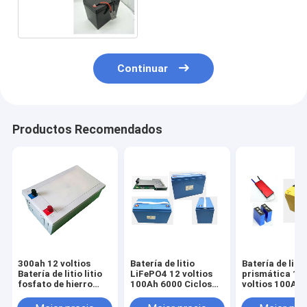
de iones de litio para
autocaravana
Continuar
Productos Recomendados
300ah 12 voltios
Batería de litio
Batería de litio
Batería de litio litio
LiFePO4 12 voltios
prismática 12
fosfato de hierro
100Ah 6000 Ciclos
voltios 100Ah 
para RV marina AGV
para caravana RV
alta potencia 
Golf Carro Solar
Camper
carrito de golf