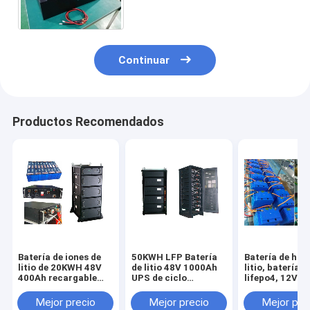
carretillas elevadoras
eléctricas
Continuar
Productos Recomendados
Batería de iones de
50KWH LFP Batería
Batería de hier
litio de 20KWH 48V
de litio 48V 1000Ah
litio, batería de
400Ah recargable
UPS de ciclo
lifepo4, 12V - 
para
profundo
40Ah - 1Mwh
almacenamiento de
Almacenamiento de
Mejor precio
Mejor precio
Mejor pre
energía de respaldo
energía de respaldo