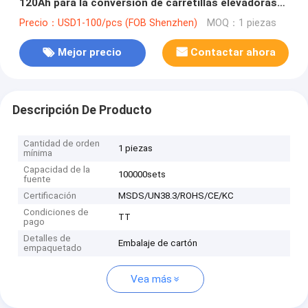
120Ah para la conversión de carretillas elevadoras
eléctricas
Precio：USD1-100/pcs (FOB Shenzhen)
MOQ：1 piezas
Mejor precio
Contactar ahora
Descripción De Producto
Cantidad de orden
1 piezas
mínima
Capacidad de la
100000sets
fuente
Certificación
MSDS/UN38.3/ROHS/CE/KC
Condiciones de
TT
pago
Detalles de
Embalaje de cartón
empaquetado
Vea más