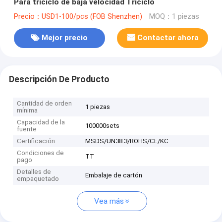
Para triciclo de baja velocidad Triciclo
Precio：USD1-100/pcs (FOB Shenzhen)
MOQ：1 piezas
Mejor precio
Contactar ahora
Descripción De Producto
Cantidad de orden
1 piezas
mínima
Capacidad de la
100000sets
fuente
Certificación
MSDS/UN38.3/ROHS/CE/KC
Condiciones de
TT
pago
Detalles de
Embalaje de cartón
empaquetado
Vea más