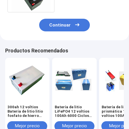
velocidad Triciclo
Continuar
Productos Recomendados
300ah 12 voltios
Batería de litio
Batería de litio
Batería de litio litio
LiFePO4 12 voltios
prismática 12
fosfato de hierro
100Ah 6000 Ciclos
voltios 100Ah 
para RV marina AGV
para caravana RV
alta potencia 
Golf Carro Solar
Camper
carrito de golf
Mejor precio
Mejor precio
Mejor pre