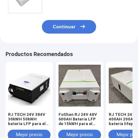
de litio Casa solar
Continuar
Productos Recomendados
RJ TECH 24V 384V
FoShan RJ 24V 48V
RJ TECH 24V 
30kWH 50kWH
600AH Batería LFP
400AH 200AH
batería LFP para el
de 15kWH para el
batería lifepo
inversor híbrido
inversor
el convertidor
Voltacon Voltasol
fotovoltaico solar
Voltacon PCS
Mejor precio
Mejor precio
Mejor pre
5kW híbrido Voltasol
Voltacon Conversol
Conversol 3kW