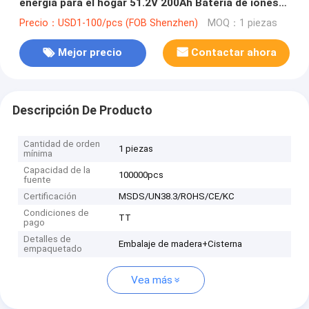
energía para el hogar 51.2V 200Ah Batería de iones
de litio Casa solar
Precio：USD1-100/pcs (FOB Shenzhen)
MOQ：1 piezas
Mejor precio
Contactar ahora
Descripción De Producto
Cantidad de orden
1 piezas
mínima
Capacidad de la
100000pcs
fuente
Certificación
MSDS/UN38.3/ROHS/CE/KC
Condiciones de
TT
pago
Detalles de
Embalaje de madera+Cisterna
empaquetado
Vea más