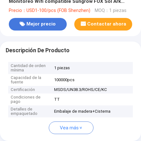
Monitoreo Wifi compatible Sungrow FOX Sol Ark
SMA hoymiles
Precio：USD1-100/pcs (FOB Shenzhen)
MOQ：1 piezas
Mejor precio
Contactar ahora
Descripción De Producto
Cantidad de orden
1 piezas
mínima
Capacidad de la
100000pcs
fuente
Certificación
MSDS/UN38.3/ROHS/CE/KC
Condiciones de
TT
pago
Detalles de
Embalaje de madera+Cisterna
empaquetado
Vea más