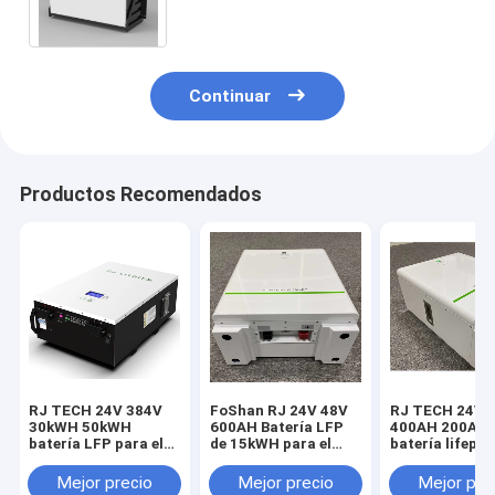
SMA hoymiles
Continuar
Productos Recomendados
RJ TECH 24V 384V
FoShan RJ 24V 48V
RJ TECH 24V 
30kWH 50kWH
600AH Batería LFP
400AH 200AH
batería LFP para el
de 15kWH para el
batería lifepo
inversor híbrido
inversor
el convertidor
Voltacon Voltasol
fotovoltaico solar
Voltacon PCS
Mejor precio
Mejor precio
Mejor pre
5kW híbrido Voltasol
Voltacon Conversol
Conversol 3kW