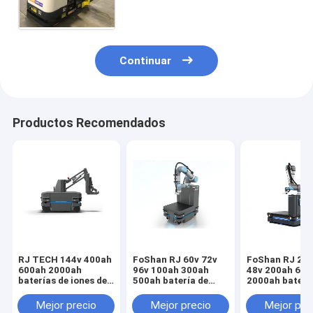
Caída de ácido de plomo en
reemplazo
Continuar
Productos Recomendados
RJ TECH 144v 400ah
FoShan RJ 60v 72v
FoShan RJ 24v
600ah 2000ah
96v 100ah 300ah
48v 200ah 600
baterías de iones de
500ah batería de
2000ah baterí
litio para vehículos
iones de litio para
de litio para
guiados
MiR AGV logística
vehículos
Mejor precio
Mejor precio
Mejor pre
automáticamente
UN38.3 UL Listado
autónomos Mi