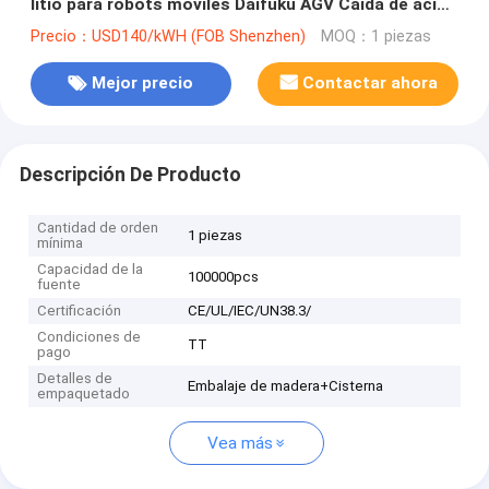
litio para robots móviles Daifuku AGV Caída de ácido
de plomo en reemplazo
Precio：USD140/kWH (FOB Shenzhen)
MOQ：1 piezas
Mejor precio
Contactar ahora
Descripción De Producto
Cantidad de orden
1 piezas
mínima
Capacidad de la
100000pcs
fuente
Certificación
CE/UL/IEC/UN38.3/
Condiciones de
TT
pago
Detalles de
Embalaje de madera+Cisterna
empaquetado
Vea más