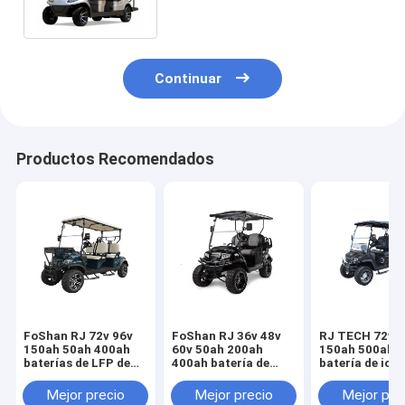
certificada por MSDS IEC62619
Continuar
Productos Recomendados
FoShan RJ 72v 96v
FoShan RJ 36v 48v
RJ TECH 72v 9
150ah 50ah 400ah
60v 50ah 200ah
150ah 500ah 
baterías de LFP de
400ah batería de
batería de ione
litio para el carrito
iones de litio para el
litio para el M
de golf de Quickie
carrito de golf
Caddy eléctric
Mejor precio
Mejor precio
Mejor pre
UN38.3 UL Listado
certificado po