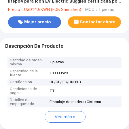
lifepo4 para Icon EV Electric Buggies certificada por
MSDS IEC62619
Precio：USD140/KWH (FOB Shenzhen)
MOQ：1 piezas
Mejor precio
Contactar ahora
Descripción De Producto
Cantidad de orden
1 piezas
mínima
Capacidad de la
100000pcs
fuente
Certificación
UL/CE/IEC/UN38.3
Condiciones de
TT
pago
Detalles de
Embalaje de madera+Cisterna
empaquetado
Vea más