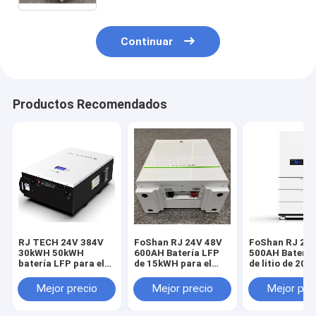
V7 Conversol 8kW Híbrido V7 CE
Certificado UL
Continuar
Productos Recomendados
RJ TECH 24V 384V
FoShan RJ 24V 48V
FoShan RJ 24
30kWH 50kWH
600AH Batería LFP
500AH Batería
batería LFP para el
de 15kWH para el
de litio de 20
inversor híbrido
inversor
para inversor 
Voltacon Voltasol
fotovoltaico solar
de red Voltaco
Mejor precio
Mejor precio
Mejor pre
5kW híbrido Voltasol
Voltacon Conversol
Conversol 3kW
10kW híbrido
Duo 3kW Conversol
Híbrido V5 Con