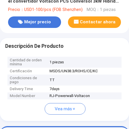
el convertidor Voltacon PCS Conversol 3kW Híbrido
V7 Conversol 5kW Híbrido V7 Conversol 8kW Híbrido
Precio：USD1-100/pcs (FOB Shenzhen)
MOQ：1 piezas
V7 CE Certificado UL
Mejor precio
Contactar ahora
Descripción De Producto
Cantidad de orden
1 piezas
mínima
Certificación
MSDS/UN38.3/ROHS/CE/KC
Condiciones de
TT
pago
Delivery Time
7days
Model Number
RJ-Powerwall-Voltacon
Vea más