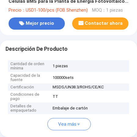
Células BMS para la Planta de Energía Fotovoltaico
Golf Car
Precio：USD1-100/pcs (FOB Shenzhen)
MOQ：1 piezas
Mejor precio
Contactar ahora
Descripción De Producto
Cantidad de orden
1 piezas
mínima
Capacidad de la
100000sets
fuente
Certificación
MSDS/UN38.3/ROHS/CE/KC
Condiciones de
TT
pago
Detalles de
Embalaje de cartón
empaquetado
Vea más