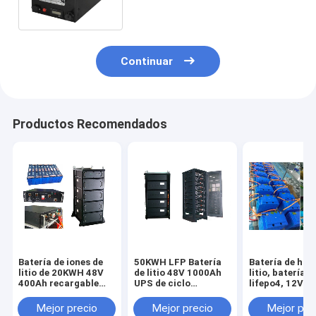
Fotovoltaico Golf Car
Continuar
Productos Recomendados
Batería de iones de
50KWH LFP Batería
Batería de hier
litio de 20KWH 48V
de litio 48V 1000Ah
litio, batería de
400Ah recargable
UPS de ciclo
lifepo4, 12V - 
para
profundo
40Ah - 1Mwh
almacenamiento de
Almacenamiento de
Mejor precio
Mejor precio
Mejor pre
energía de respaldo
energía de respaldo